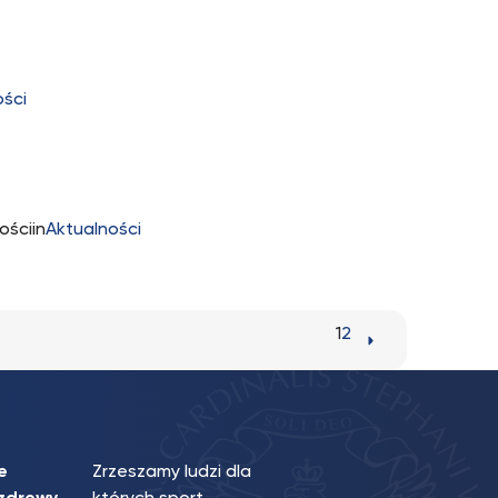
ości
ościin
Aktualności
1
2
e
Zrzeszamy ludzi dla