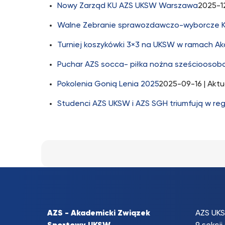
Nowy Zarząd KU AZS UKSW Warszawa
2025-1
Walne Zebranie sprawozdawczo-wyborcze 
Turniej koszykówki 3×3 na UKSW w ramach A
Puchar AZS socca- piłka nożna sześciooso
Pokolenia Gonią Lenia 2025
2025-09-16
| Aktu
Studenci AZS UKSW i AZS SGH triumfują w r
AZS - Akademicki Związek
AZS UKS