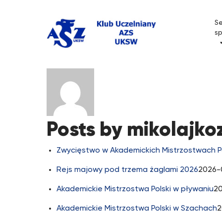
Przejdź
do
Se
treści
s
About: mikolajkoz
Posts by mikolajko
Zwycięstwo w Akademickich Mistrzostwach Po
Rejs majowy pod trzema żaglami 2026
2026-
Akademickie Mistrzostwa Polski w pływaniu
2
Akademickie Mistrzostwa Polski w Szachach
2