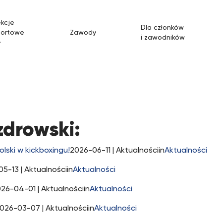
kcje
Dla członków
portowe
Zawody
i zawodników
drowski
zdrowski:
lski w kickboxingu!
2026-06-11
| Aktualnościin
Aktualności
05-13
| Aktualnościin
Aktualności
026-04-01
| Aktualnościin
Aktualności
026-03-07
| Aktualnościin
Aktualności