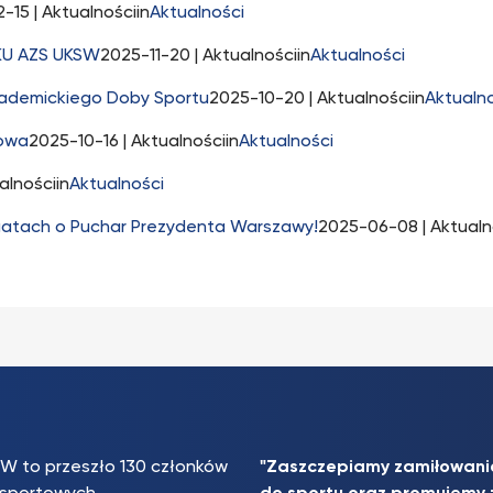
2-15
| Aktualnościin
Aktualności
KU AZS UKSW
2025-11-20
| Aktualnościin
Aktualności
kademickiego Doby Sportu
2025-10-20
| Aktualnościin
Aktualn
bowa
2025-10-16
| Aktualnościin
Aktualności
alnościin
Aktualności
egatach o Puchar Prezydenta Warszawy!
2025-06-08
| Aktualn
W to przeszło 130 członków
"Zaszczepiamy zamiłowani