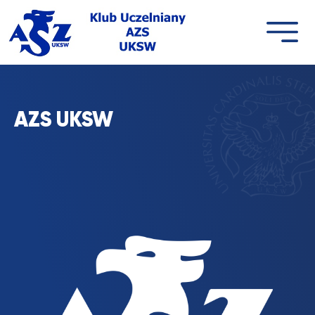
Przejdź
do
treści
AZS UKSW