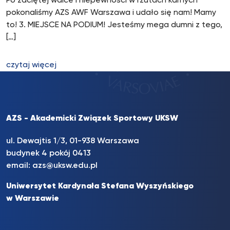
Po zaciętej walce i niepewności w rzutach karnych
pokonaliśmy AZS AWF Warszawa i udało się nam! Mamy
to! 3. MIEJSCE NA PODIUM! Jesteśmy mega dumni z tego,
[…]
czytaj więcej
AZS - Akademicki Związek Sportowy UKSW
ul. Dewajtis 1/3, 01-938 Warszawa
budynek 4 pokój 0413
email:
azs@uksw.edu.pl
Uniwersytet Kardynała Stefana Wyszyńskiego
w Warszawie