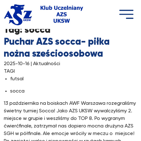
Przejdź
do
treści
Tag:
socca
Puchar AZS socca- piłka
nożna sześcioosobowa
2025-10-16
| Aktualności
TAGI
futsal
socca
13 października na boiskach AWF Warszawa rozegraliśmy
świetny turniej Socca! Jako AZS UKSW wywalczyliśmy 2.
miejsce w grupie i weszliśmy do TOP 8. Po wygranym
ćwierćfinale, zatrzymał nas dopiero mocna drużyna AZS
SGH w półfinale. Ale emocje wróciły w meczu o miejsce!