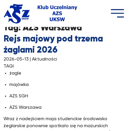
Przejdź
do
treści
Tag:
AZS Warszawa
Rejs majowy pod trzema
żaglami 2026
2026-05-13
| Aktualności
TAGI
żagle
majówka
AZS SGH
AZS Warszawa
Wraz z nadejściem maja studenckie środowisko
żeglarskie ponownie spotkało się na mazurskich