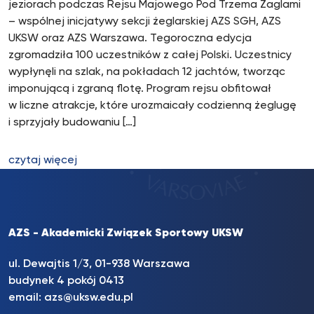
jeziorach podczas Rejsu Majowego Pod Trzema Żaglami
– wspólnej inicjatywy sekcji żeglarskiej AZS SGH, AZS
UKSW oraz AZS Warszawa. Tegoroczna edycja
zgromadziła 100 uczestników z całej Polski. Uczestnicy
wypłynęli na szlak, na pokładach 12 jachtów, tworząc
imponującą i zgraną flotę. Program rejsu obfitował
w liczne atrakcje, które urozmaicały codzienną żeglugę
i sprzyjały budowaniu […]
czytaj więcej
AZS - Akademicki Związek Sportowy UKSW
ul. Dewajtis 1/3, 01-938 Warszawa
budynek 4 pokój 0413
email:
azs@uksw.edu.pl